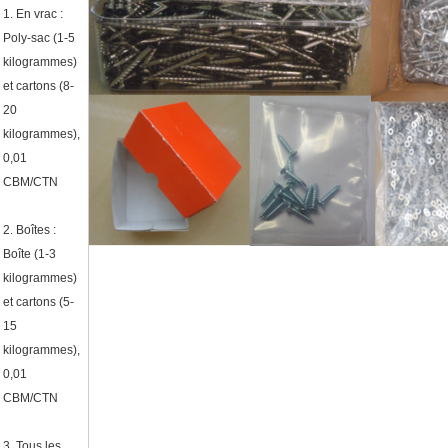
1.
En vrac :
Poly-sac (1-5
kilogrammes)
et cartons (8-
20
kilogrammes),
0,01
CBM/CTN
2.
Boîtes :
Boîte (1-3
kilogrammes)
et cartons (5-
15
kilogrammes),
0,01
CBM/CTN
3.
Tous les