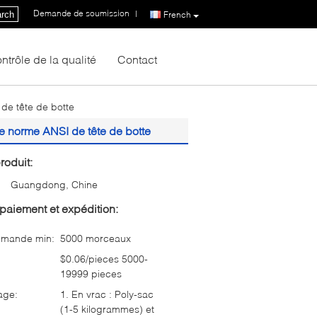
Demande de soumission
|
rch
French
ntrôle de la qualité
Contact
 de tête de botte
 de norme ANSI de tête de botte
roduit:
Guangdong, Chine
paiement et expédition:
mmande min:
5000 morceaux
$0.06/pieces 5000-
19999 pieces
age:
1. En vrac : Poly-sac
(1-5 kilogrammes) et