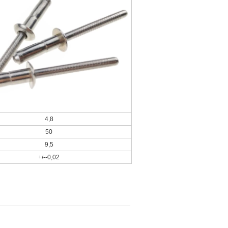
4,8
50
9,5
+/--0,02