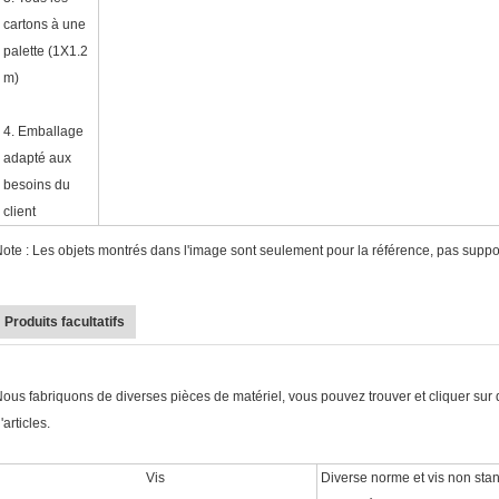
cartons à une
palette (1X1.2
m)
4.
Emballage
adapté aux
besoins du
client
ote : Les objets montrés dans l'image sont seulement pour la référence, pas support
Produits facultatifs
ous fabriquons de diverses pièces de matériel, vous pouvez trouver et cliquer sur 
'articles.
Vis
Diverse norme et vis non stan