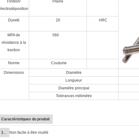
Finition/
Plaine
électrodéposition
Dureté
20
HRC
MPA de
560
résistance à la
traction
Norme
Coutume
Dimensions
Diamètre
Longueur
Diamètre principal
Tolérances millimètre
Caractéristiques du produit
1 .
Non facile à être rouillé