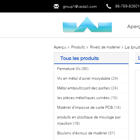
86-769-8260
group1@vedali.com
Aper
Le brui
Aperçu
Produits
Rivets de matériel
Tous les produits
Fermeture Vis
(90)
Vis en métal d'acier inoxydable
(24)
Métal emboutissant des parties
(24)
les pièces métalliques usinées
(15)
Matériel d'impasse de carte PCB
(14)
produits en plastique de moulage par
injection
(18)
Boulons d'écrous de matériel
(31)