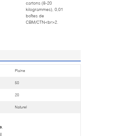
cartons (8-20
kilogrammes), 0,01
boîtes de
CBM/CTN<br>2.
Plaine
50
20
Naturel
e
,
I