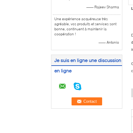
—— Rajeev Sharma
L
Une expérience acquéreuse très
agréable, vos produits et services sont
bonne, continuent à maintenir la
coopération !
D
—— Antonio
d
i
Je suis en ligne une discussion
G
en ligne
c