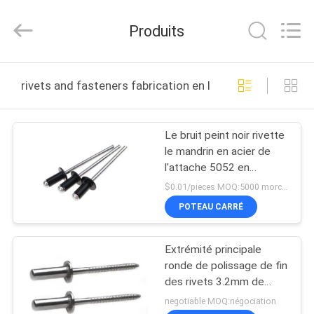
VEDALI
HARDWARE
CO.,
Produits
LTD.
All
Rights
Reserved.
MAISON
rivets and fasteners fabrication en ligne
PRODUITS
Le bruit peint noir rivette
le mandrin en acier de
AU
l'attache 5052 en
SUJET
aluminium
$0.01/pieces MOQ:5000 morceaux
DE
POTEAU CARRÉ
NOUS
Extrémité principale
ronde de polissage de fin
VISITE
des rivets 3.2mm de
bruit d'acier inoxydable
D'USINE
negotiable MOQ:négociation