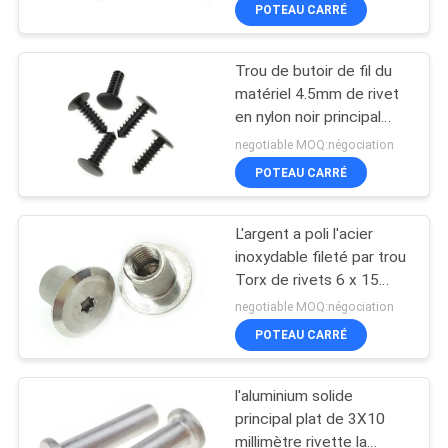
de rivets de matériel
POTEAU CARRÉ
CONTRÔLE
Trou de butoir de fil du
DE
matériel 4.5mm de rivet
QUALITÉ
en nylon noir principal
d'attache de botte
negotiable MOQ:négociation
PLAN
POTEAU CARRÉ
DU
L'argent a poli l'acier
SITE
inoxydable fileté par trou
Torx de rivets 6 x 15
millimètres
PRIVACY
negotiable MOQ:négociation
POTEAU CARRÉ
POLICY
l'aluminium solide
principal plat de 3X10
millimètre rivette la