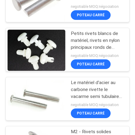
catégorie 5052 pour
negotiable MOQ:négociation
l'industrie
POTEAU CARRÉ
Petits rivets blancs de
matériel, rivets en nylon
principaux ronds de
poussée de 10mm
negotiable MOQ:négociation
POTEAU CARRÉ
Le matériel d'acier au
carbone rivette le
vacarme semi tubulaire
plat 7340 de rivet de
negotiable MOQ:négociation
tête nickelé
POTEAU CARRÉ
M2 - Rivets solides