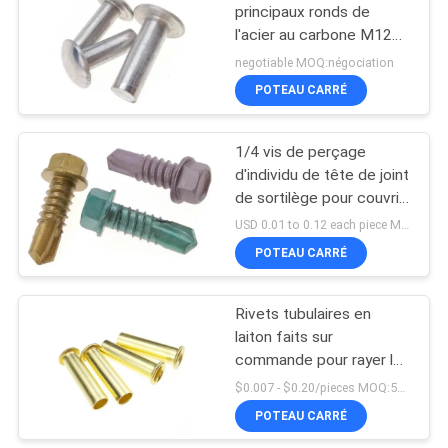
principaux ronds de
l'acier au carbone M12
pour la charge lourde
negotiable MOQ:négociation
DIN660
POTEAU CARRÉ
1/4 vis de perçage
d'individu de tête de joint
de sortilège pour couvrir
des attaches de
USD 0.01 to 0.12 each piece MOQ:500 pcs
Dacromet de couleur de
POTEAU CARRÉ
feuille
Rivets tubulaires en
laiton faits sur
commande pour rayer le
type C de l'attache DIN
$0.007 - $0.20/pieces MOQ:500 morceaux
7338
POTEAU CARRÉ