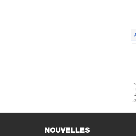
s
H
U
d
c
NOUVELLES