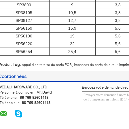
SP3890
9
3,8
SP38105
10,5
3,8
SP38127
12,7
3,8
SP56159
15,9
5,6
SP56190
19
5,6
SP56220
22
5,6
SP56254
25,4
5,6
,
Produit Tag:
appui d'entretoise de carte PCB
impasses de carte de circuit impri
Coordonnées
VEDALI HARDWARE CO., LTD
Envoyez votre demande direc
Personne à contacter:
Mr. David
Téléphone:
86-769-82601418
Télécopieur:
86-769-82601418