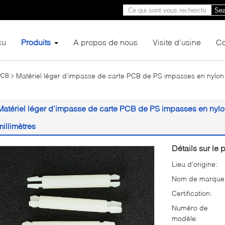
Sea
çu
Produits
A propos de nous
Visite d'usine
Co
Matériel léger d'impasse de carte PCB de PS impasses en nylon
 PCB
Matériel léger d'impasse de carte PCB de PS impasses en nylo
millimètres
Détails sur le p
Lieu d'origine:
Nom de marque
Certification:
Numéro de
modèle: