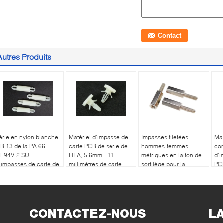
Autres Produits
érie en nylon blanche
Matériel d'impasse de
Impasses filetées
Mat
B 13 de la PA 66
carte PCB de série de
hommes-femmes
com
L94V-2 SU
HTA, 5.6mm - 11
métriques en laiton de
d'i
'impasses de carte de
millimètres de carte
sortilège pour la
PC
ircuit imprimé de
PCB de soutien en
connexion M4 X 20mm
d'e
16mm
plastique d'entretoise
de carte PCB
sor
l'é
CONTACTEZ-NOUS
L