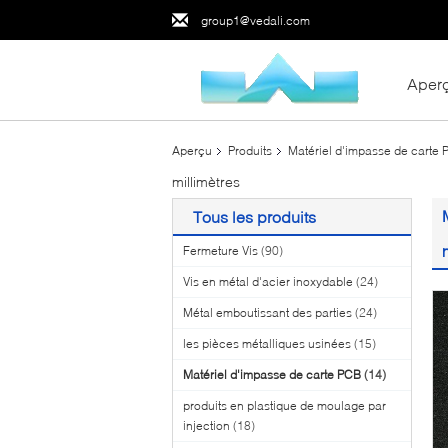
group1@vedali.com
Aper
Aperçu
Produits
Matériel d'impasse de carte
millimètres
Tous les produits
Fermeture Vis
(90)
Vis en métal d'acier inoxydable
(24)
Métal emboutissant des parties
(24)
les pièces métalliques usinées
(15)
Matériel d'impasse de carte PCB
(14)
produits en plastique de moulage par
injection
(18)