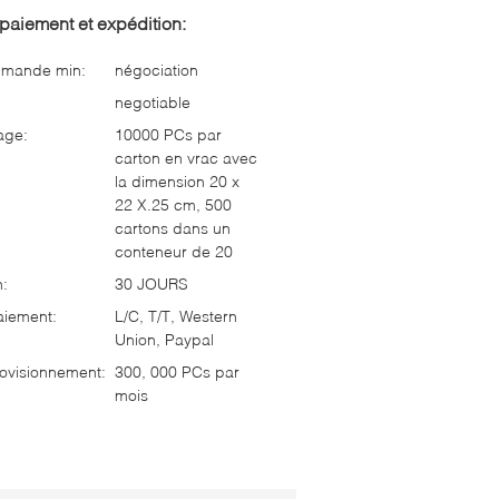
paiement et expédition:
mmande min:
négociation
negotiable
age:
10000 PCs par
carton en vrac avec
la dimension 20 x
22 X.25 cm, 500
cartons dans un
conteneur de 20
n:
30 JOURS
aiement:
L/C, T/T, Western
Union, Paypal
ovisionnement:
300, 000 PCs par
mois