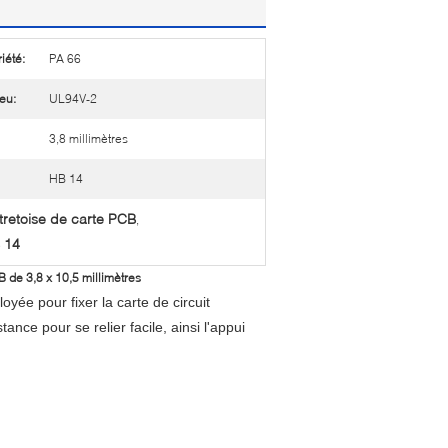
iété:
PA 66
eu:
UL94V-2
3,8 millimètres
HB 14
tretoise de carte PCB
,
B 14
 de 3,8 x 10,5 millimètres
ée pour fixer la carte de circuit
ce pour se relier facile, ainsi l'appui