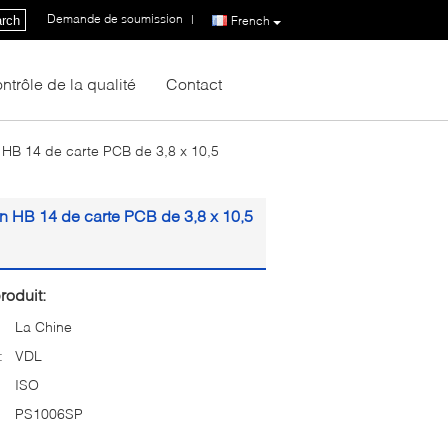
Demande de soumission
|
rch
French
ntrôle de la qualité
Contact
 HB 14 de carte PCB de 3,8 x 10,5
n HB 14 de carte PCB de 3,8 x 10,5
roduit:
La Chine
:
VDL
ISO
PS1006SP