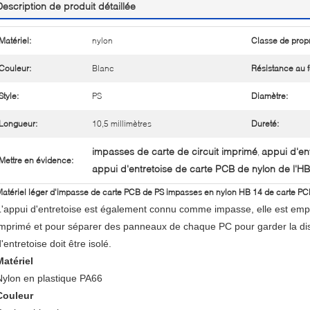
Description de produit détaillée
Matériel:
nylon
Classe de propr
Couleur:
Blanc
Résistance au f
Style:
PS
Diamètre:
Longueur:
10,5 millimètres
Dureté:
impasses de carte de circuit imprimé
appui d'en
,
Mettre en évidence:
appui d'entretoise de carte PCB de nylon de l'H
atériel léger d'impasse de carte PCB de PS impasses en nylon HB 14 de carte PCB
L'appui d'entretoise est également connu comme impasse, elle est employ
imprimé et pour séparer des panneaux de chaque PC pour garder la distan
'entretoise doit être isolé.
Matériel
Nylon en plastique PA66
Couleur