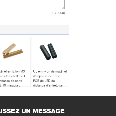
(
0
/ 3000)
ériel en laiton M3
UL en nylon de matériel
plètement fileté X
d'impasse de carte
mpasse de carte
PCB de LED de
B 10 impasses
distance d'entretoise
ntretoises de
de noir en plastique de
tilège pour
soutien approuvée
lectronique
AISSEZ UN MESSAGE