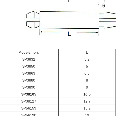
Modèle non.
L
SP3832
3,2
SP3850
5
SP3863
6,3
SP3880
8
SP3890
9
SP38105
10,5
SP38127
12,7
SP56159
15,9
SP56190
19