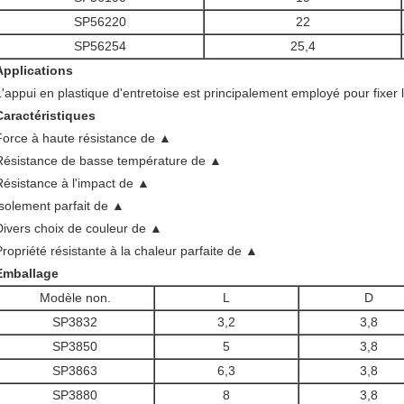
SP56220
22
SP56254
25,4
Applications
L'appui en plastique d'entretoise est principalement employé pour fixer
Caractéristiques
Force à haute résistance de ▲
Résistance de basse température de ▲
Résistance à l'impact de ▲
Isolement parfait de ▲
Divers choix de couleur de ▲
Propriété résistante à la chaleur parfaite de ▲
Emballage
Modèle non.
L
D
SP3832
3,2
3,8
SP3850
5
3,8
SP3863
6,3
3,8
SP3880
8
3,8