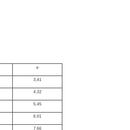
e
3,41
4,32
5,45
6,01
7,66