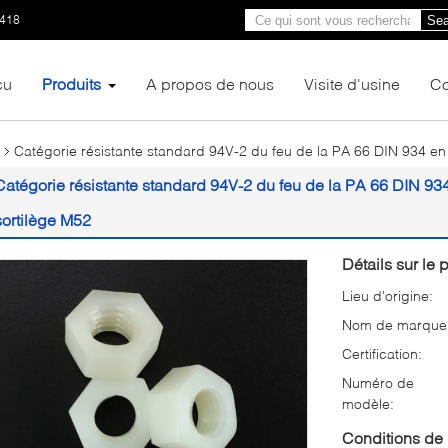
1418
Sea
çu
Produits
A propos de nous
Visite d'usine
Co
Catégorie résistante standard 94V-2 du feu de la PA 66 DIN 934 en
Catégorie résistante standard 94V-2 du feu de la PA 66 DIN 93
sortilège M52
Détails sur le p
Lieu d'origine:
Nom de marque
Certification:
Numéro de
modèle:
Conditions de 