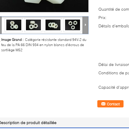
Quantité de co
Prix:
Détails d'emball
Image Grand :
Catégorie résistante standard 94V-2 du
feu de la PA 66 DIN 934 en nylon blancs d'écrous de
sortilège M52
Délai de livraiso
Conditions de p
Capacité d'appr
Contact
Description de produit détaillée