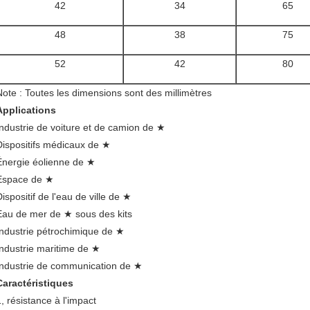
42
34
65
48
38
75
52
42
80
Note :
Toutes les dimensions sont des millimètres
Applications
Industrie de voiture et de camion de ★
Dispositifs médicaux de ★
Énergie éolienne de ★
Espace de ★
ispositif de l'eau de ville de ★
Eau de mer de ★ sous des kits
Industrie pétrochimique de ★
Industrie maritime de ★
Industrie de communication de ★
Caractéristiques
1, résistance à l'impact