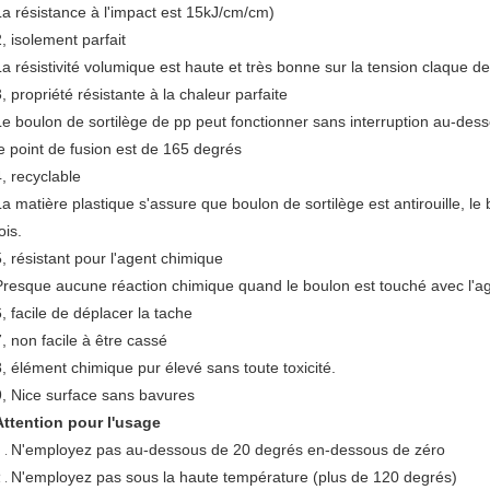
La résistance à l'impact est 15kJ/cm/cm)
2, isolement parfait
La résistivité volumique est haute et très bonne sur la tension claque d
, propriété résistante à la chaleur parfaite
Le boulon de sortilège de pp peut fonctionner sans interruption au-des
le point de fusion est de 165 degrés
4, recyclable
La matière plastique s'assure que boulon de sortilège est antirouille, 
ois.
5, résistant pour l'agent chimique
Presque aucune réaction chimique quand le boulon est touché avec l'a
6, facile de déplacer la tache
7, non facile à être cassé
8, élément chimique pur élevé sans toute toxicité.
9, Nice surface sans bavures
Attention pour l'usage
N'employez pas au-dessous de 20 degrés en-dessous de zéro
 .
N'employez pas sous la haute température (plus de 120 degrés)
 .