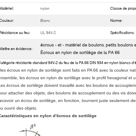
Matériel:
nylon
Classe de propr
Couleur:
Blanc
Norme:
Résistance au feu:
UL 94V-2
Spécifications:
écrous - et - matériel de boulons
petits boulons 
,
Mettre en évidence:
Écrous en nylon de sortilège de la PA 66
atégorie résistante standard 94V-2 du feu de la PA 66 DIN 934 en nylon blancs d'
Des écrous en nylon de sortilège sont faits en PA 66 avec la couleur nat
ensemble, les écrous en nylon de sortilège avec le profil hexagonal et un
Les écrous de sortilège doivent travaillé avec les boulons de accoupleme
pour attacher des objets, des boulons de accouplement ou des vis doivent
recevoir un écrou de sortilège, en fonction, tournent juste seulement de
ou ouvrir des objets.
Caractéristiques en nylon d'écrous de sortilège