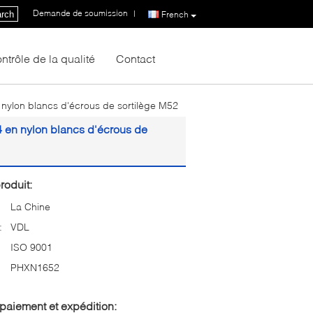
Demande de soumission
|
rch
French
ntrôle de la qualité
Contact
 nylon blancs d'écrous de sortilège M52
4 en nylon blancs d'écrous de
roduit:
La Chine
:
VDL
ISO 9001
PHXN1652
paiement et expédition: