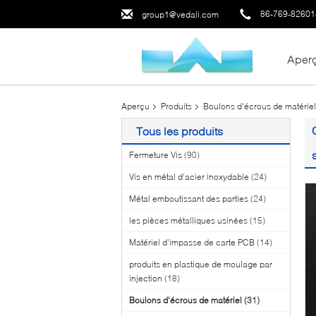
86-769-8260
group1@vedali.com
Aper
Aperçu
Produits
Boulons d'écrous de matériel
Tous les produits
Fermeture Vis
(90)
Vis en métal d'acier inoxydable
(24)
Métal emboutissant des parties
(24)
les pièces métalliques usinées
(15)
Matériel d'impasse de carte PCB
(14)
produits en plastique de moulage par
injection
(18)
Boulons d'écrous de matériel
(31)