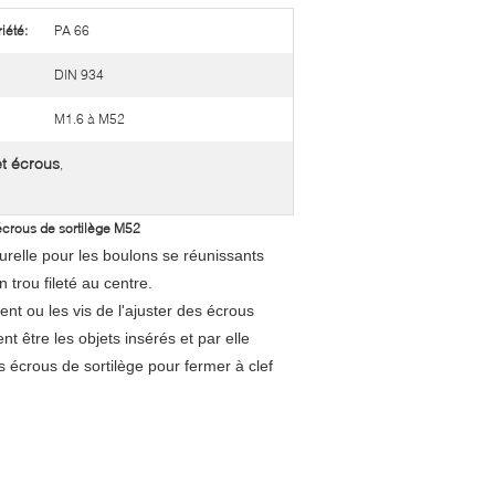
iété:
PA 66
DIN 934
M1.6 à M52
et écrous
,
écrous de sortilège M52
urelle pour les boulons se réunissants
 trou fileté au centre.
nt ou les vis de l'ajuster des écrous
 être les objets insérés et par elle
s écrous de sortilège pour fermer à clef