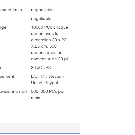
mmande min:
négociation
negotiable
age:
10000 PCs chaque
carton avec la
dimension 20 x 22
X.25 cm, 500
cartons dans un
conteneur de 20 pi
n:
30 JOURS
aiement:
L/C, T/T, Western
Union, Paypal
ovisionnement:
500, 000 PCs par
mois