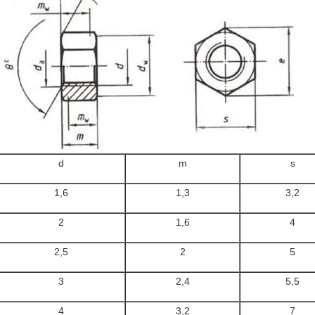
d
m
s
1,6
1,3
3,2
2
1,6
4
2,5
2
5
3
2,4
5,5
4
3,2
7