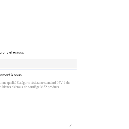
oulons et écrous
tement à nous