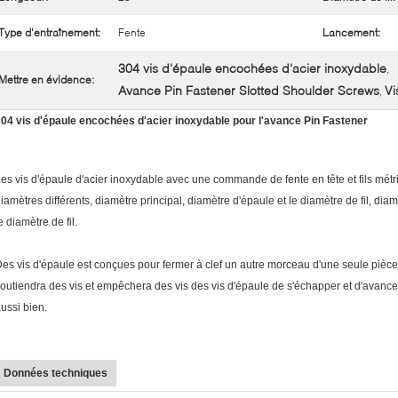
Type d'entraînement:
Fente
Lancement:
304 vis d'épaule encochées d'acier inoxydable
,
Mettre en évidence:
Avance Pin Fastener Slotted Shoulder Screws
Vi
,
04 vis d'épaule encochées d'acier inoxydable pour l'avance Pin Fastener
es vis d'épaule d'acier inoxydable avec une commande de fente en tête et fils métr
iamètres différents, diamètre principal, diamètre d'épaule et le diamètre de fil, dia
e diamètre de fil.
es vis d'épaule est conçues pour fermer à clef un autre morceau d'une seule pièce pa
outiendra des vis et empêchera des vis des vis d'épaule de s'échapper et d'avanc
ussi bien.
Données techniques