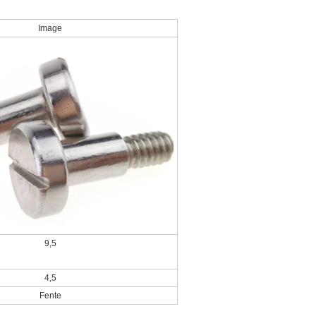
Image
9,5
4,5
Fente