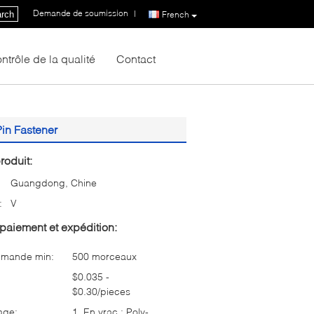
Demande de soumission
|
rch
French
ntrôle de la qualité
Contact
Pin Fastener
roduit:
Guangdong, Chine
:
V
paiement et expédition:
mmande min:
500 morceaux
$0.035 -
$0.30/pieces
age:
1. En vrac : Poly-