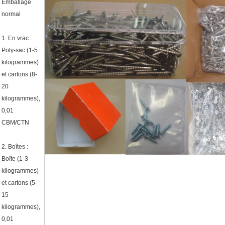
Emballage
normal
1.
En vrac :
Poly-sac (1-5
kilogrammes)
et cartons (8-
20
kilogrammes),
0,01
CBM/CTN
2.
Boîtes :
Boîte (1-3
kilogrammes)
et cartons (5-
15
kilogrammes),
0,01