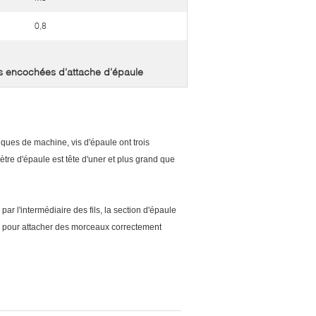
0,8
s encochées d'attache d'épaule
iques de machine, vis d'épaule ont trois
mètre d'épaule est tête d'uner et plus grand que
r l'intermédiaire des fils, la section d'épaule
e pour attacher des morceaux correctement