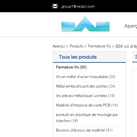
group1@vedali.com
Aper
304 vis d'
Aperçu
Produits
Fermeture Vis
Tous les produits
Fermeture Vis
(90)
Vis en métal d'acier inoxydable
(24)
Métal emboutissant des parties
(24)
les pièces métalliques usinées
(15)
Matériel d'impasse de carte PCB
(14)
produits en plastique de moulage par
injection
(18)
Boulons d'écrous de matériel
(31)