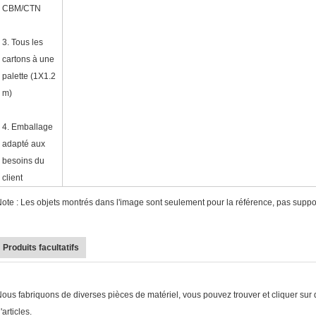
CBM/CTN
3.
Tous les
cartons à une
palette (1X1.2
m)
4.
Emballage
adapté aux
besoins du
client
ote : Les objets montrés dans l'image sont seulement pour la référence, pas support
Produits facultatifs
ous fabriquons de diverses pièces de matériel, vous pouvez trouver et cliquer sur 
'articles.