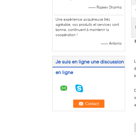
—— Rajeev Sharma
Une expérience acquéreuse très
agréable, vos produits et services sont
bonne, continuent à maintenir la
coopération !
3
—— Antonio
Je suis en ligne une discussion
L
d
en ligne
l
D
s
a