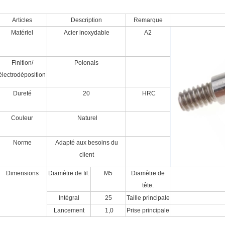
Articles
Description
Remarque
Matériel
Acier inoxydable
A2
Finition/
Polonais
électrodéposition
Dureté
20
HRC
Couleur
Naturel
Norme
Adapté aux besoins du
client
Dimensions
Diamètre de fil.
M5
Diamètre de
tête.
Intégral
25
Taille principale
Lancement
1,0
Prise principale