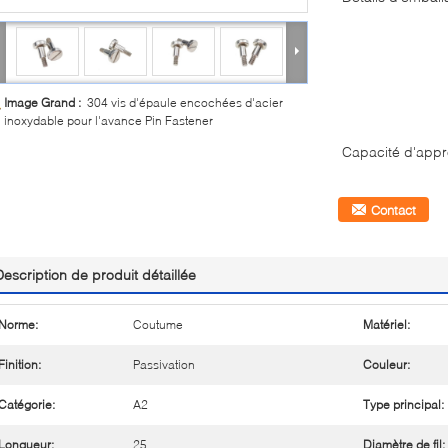
Image Grand :
304 vis d'épaule encochées d'acier
inoxydable pour l'avance Pin Fastener
Capacité d'appr
Contact
Description de produit détaillée
Norme:
Coutume
Matériel:
Finition:
Passivation
Couleur:
Catégorie:
A2
Type principal:
Longueur:
25
Diamètre de fil: