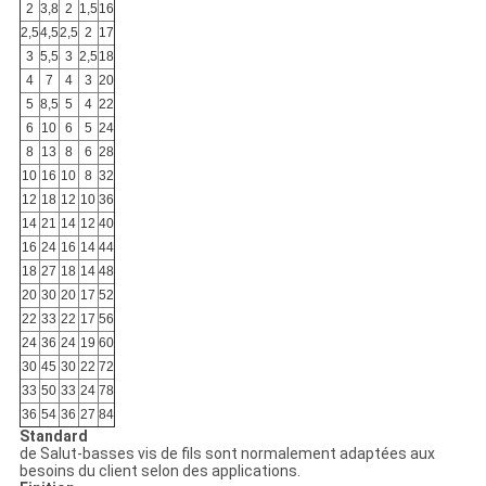
2
3,8
2
1,5
16
2,5
4,5
2,5
2
17
3
5,5
3
2,5
18
4
7
4
3
20
5
8,5
5
4
22
6
10
6
5
24
8
13
8
6
28
10
16
10
8
32
12
18
12
10
36
14
21
14
12
40
16
24
16
14
44
18
27
18
14
48
20
30
20
17
52
22
33
22
17
56
24
36
24
19
60
30
45
30
22
72
33
50
33
24
78
36
54
36
27
84
Standard
de Salut-basses vis de fils sont normalement adaptées aux
besoins du client selon des applications.