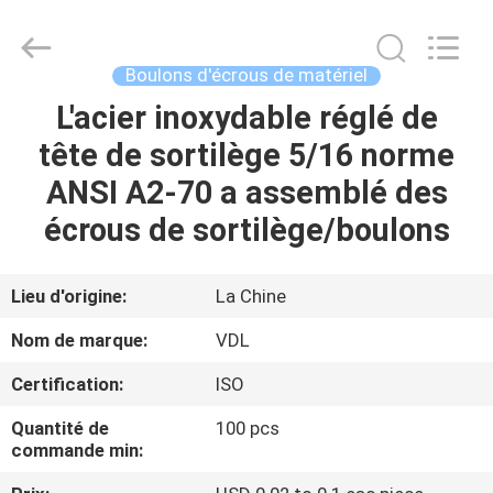
VEDALI
HARDWARE
CO.,
LTD.
All
Boulons d'écrous de matériel
Rights
Reserved.
L'acier inoxydable réglé de
MAISON
tête de sortilège 5/16 norme
PRODUITS
ANSI A2-70 a assemblé des
écrous de sortilège/boulons
AU
SUJET
Lieu d'origine:
La Chine
DE
Nom de marque:
VDL
NOUS
Certification:
ISO
Quantité de
100 pcs
VISITE
commande min:
D'USINE