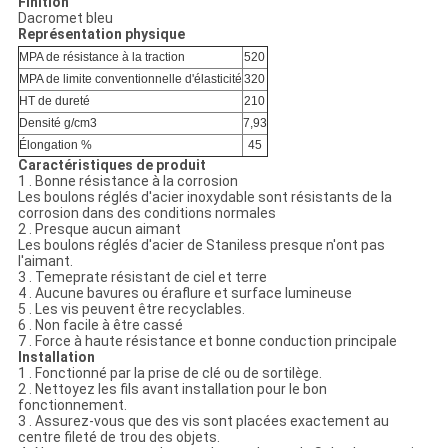
Finition
Dacromet bleu
Représentation physique
MPA de résistance à la traction
520
MPA de limite conventionnelle d'élasticité
320
HT de dureté
210
Densité g/cm3
7,93
Élongation %
45
Caractéristiques de produit
1 . Bonne résistance à la corrosion
Les boulons réglés d'acier inoxydable sont résistants de la
corrosion dans des conditions normales
2 . Presque aucun aimant
Les boulons réglés d'acier de Staniless presque n'ont pas
l'aimant.
3 . Temeprate résistant de ciel et terre
4 . Aucune bavures ou éraflure et surface lumineuse
5 . Les vis peuvent être recyclables.
6 . Non facile à être cassé
7 . Force à haute résistance et bonne conduction principale
Installation
1 . Fonctionné par la prise de clé ou de sortilège.
2 . Nettoyez les fils avant installation pour le bon
fonctionnement.
3 . Assurez-vous que des vis sont placées exactement au
centre fileté de trou des objets.