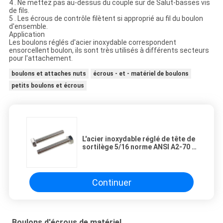
4 . Ne mettez pas au-dessus du couple sur de Salut-basses vis
de fils.
5 . Les écrous de contrôle filètent si approprié au fil du boulon
d'ensemble.
Application
Les boulons réglés d'acier inoxydable correspondent
ensorcellent boulon, ils sont très utilisés à différents secteurs
pour l'attachement.
boulons et attaches nuts
écrous - et - matériel de boulons
petits boulons et écrous
L'acier inoxydable réglé de tête de
sortilège 5/16 norme ANSI A2-70 a
assemblé des écrous de
sortilège/boulons
Continuer
Boulons d'écrous de matériel