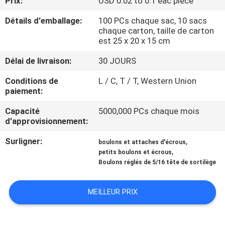
Prix:
USD 0.02 to 0.1 eac piece
Détails d'emballage:
100 PCs chaque sac, 10 sacs
CONTRÔLE
chaque carton, taille de carton
DE
est 25 x 20 x 15 cm
QUALITÉ
Délai de livraison:
30 JOURS
Conditions de
L / C, T / T, Western Union
PLAN
paiement:
DU
Capacité
5000,000 PCs chaque mois
d'approvisionnement:
SITE
Surligner:
,
boulons et attaches d'écrous
,
petits boulons et écrous
PRIVACY
Boulons réglés de 5/16 tête de sortilège
POLICY
MEILLEUR PRIX