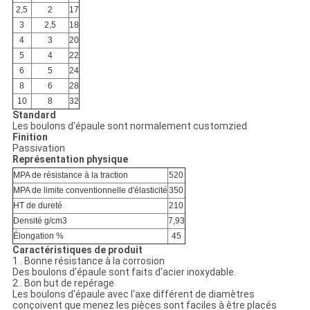
2,5
2
17
3
2,5
18
4
3
20
5
4
22
6
5
24
8
6
28
10
8
32
Standard
Les boulons d'épaule sont normalement customzied
Finition
Passivation
Représentation physique
MPA de résistance à la traction
520
MPA de limite conventionnelle d'élasticité
350
HT de dureté
210
Densité g/cm3
7,93
Élongation %
45
Caractéristiques de produit
1 . Bonne résistance à la corrosion
Des boulons d'épaule sont faits d'acier inoxydable.
2 . Bon but de repérage
Les boulons d'épaule avec l'axe différent de diamètres
conçoivent que menez les pièces sont faciles à être placés