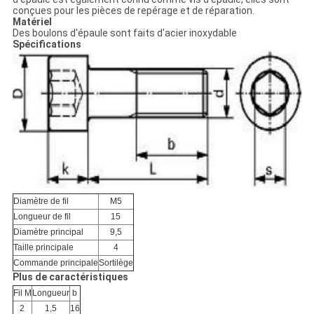
conçues pour les pièces de repérage et de réparation.
Matériel
Des boulons d'épaule sont faits d'acier inoxydable
Spécifications
Diamètre de fil
M5
Longueur de fil
15
Diamètre principal
9,5
Taille principale
4
Commande principale
Sortilège
Plus de caractéristiques
Fil M
Longueur
b
2
1,5
16