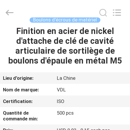
VEDALI
HARDWARE
CO.,
LTD.
All
Boulons d'écrous de matériel
Rights
Reserved.
Finition en acier de nickel
MAISON
d'attache de clé de cavité
PRODUITS
articulaire de sortilège de
boulons d'épaule en métal M5
AU
SUJET
Lieu d'origine:
La Chine
DE
Nom de marque:
VDL
NOUS
Certification:
ISO
Quantité de
500 pcs
VISITE
commande min:
D'USINE