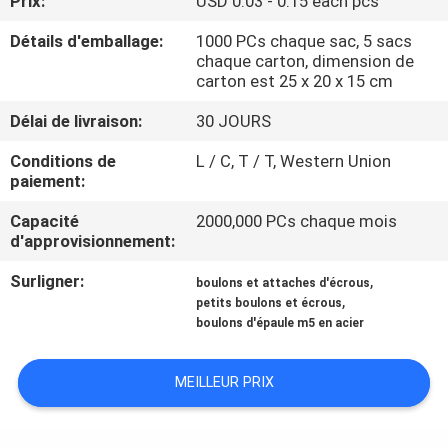
Prix:
USD 0.03 - 0.15 each pcs
Détails d'emballage:
1000 PCs chaque sac, 5 sacs
CONTRÔLE
chaque carton, dimension de
DE
carton est 25 x 20 x 15 cm
QUALITÉ
Délai de livraison:
30 JOURS
Conditions de
L / C, T / T, Western Union
PLAN
paiement:
DU
Capacité
2000,000 PCs chaque mois
d'approvisionnement:
SITE
Surligner:
,
boulons et attaches d'écrous
,
petits boulons et écrous
PRIVACY
boulons d'épaule m5 en acier
POLICY
MEILLEUR PRIX