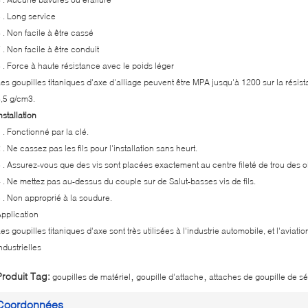
 . Long service
 . Non facile à être cassé
 . Non facile à être conduit
 . Force à haute résistance avec le poids léger
es goupilles titaniques d'axe d'alliage peuvent être MPA jusqu'à 1200 sur la résist
,5 g/cm3.
nstallation
 . Fonctionné par la clé.
 . Ne cassez pas les fils pour l'installation sans heurt.
 . Assurez-vous que des vis sont placées exactement au centre fileté de trou des o
 . Ne mettez pas au-dessus du couple sur de Salut-basses vis de fils.
 . Non approprié à la soudure.
pplication
es goupilles titaniques d'axe sont très utilisées à l'industrie automobile, et l'aviat
ndustrielles
,
,
Produit Tag:
goupilles de matériel
goupille d'attache
attaches de goupille de sé
Coordonnées