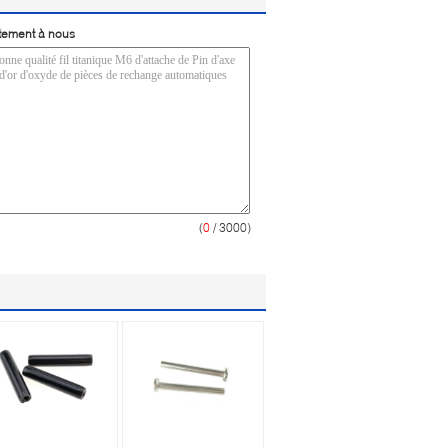
tement à nous
(
0
/ 3000)