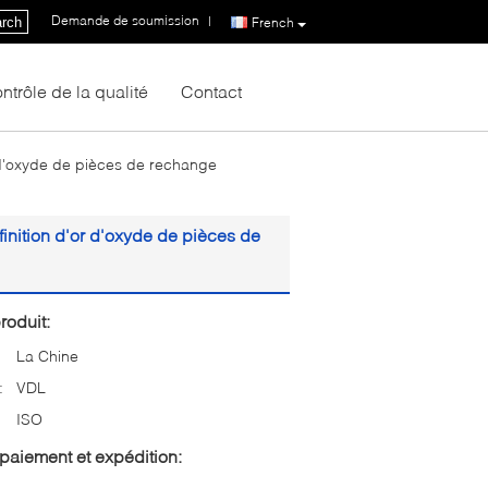
Demande de soumission
|
rch
French
ntrôle de la qualité
Contact
or d'oxyde de pièces de rechange
 finition d'or d'oxyde de pièces de
roduit:
La Chine
:
VDL
ISO
paiement et expédition: