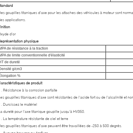
Standard
es goupilles titaniques d'axe pour les attaches des véhicules à moteur sont norm
es applications.
inition
xyde d'or
eprésentation physique
MPA de résistance à la traction
MPA de limite conventionnelle d'élasticité
HT de dureté
Densité g/cm3
Élongation %
aractéristiques de produit
 . Résistance à la corrosion parfaite
es goupilles titaniques d'axe sont résistantes de l'acide fort ou de l'alcalinité et non
 . Durcissez le matériel
a dureté pour l'axe titanique goupille jusqu'à HV350.
 . La température résistante de ciel et terre
es goupilles titaniques d'axe peuvent être travaillées de -250 à 500 degrés.
 . Aucune bavures ou éraflure