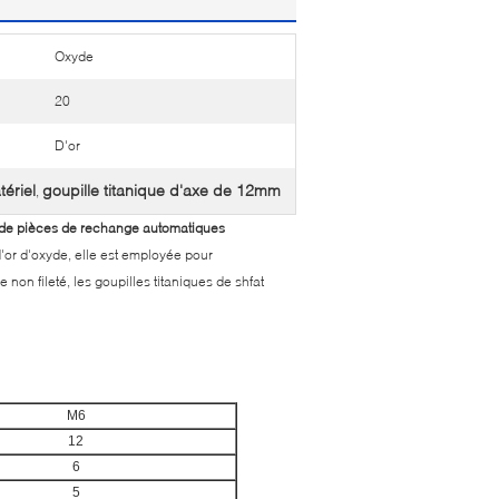
Oxyde
20
D'or
tériel
goupille titanique d'axe de 12mm
,
yde de pièces de rechange automatiques
n d'or d'oxyde, elle est employée pour
e non fileté, les goupilles titaniques de shfat
M6
12
6
5