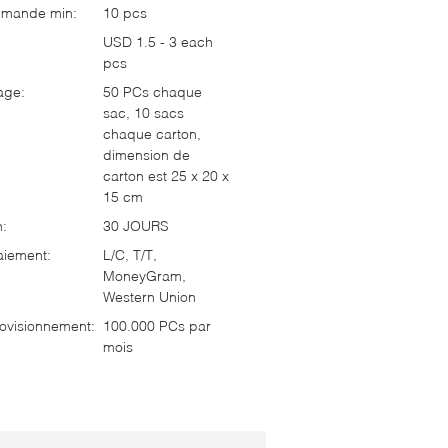
mmande min:
10 pcs
USD 1.5 - 3 each
pcs
age:
50 PCs chaque
sac, 10 sacs
chaque carton,
dimension de
carton est 25 x 20 x
15 cm
n:
30 JOURS
aiement:
L/C, T/T,
MoneyGram,
Western Union
ovisionnement:
100.000 PCs par
mois