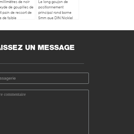
millimètres de noir
Le long goujon de
xyde de goupilles de
positionnement
it pain de ressort de
principal rond borne
e de faible
5mm que DIN Nicklel
ssance d'attaches
1444 a plaqués
acier
AISSEZ UN MESSAGE