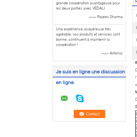
grande coopération avantageuse pour
les deux parties avec VEDALI.
—— Rajeev Sharma
Une expérience acquéreuse très
agréable, vos produits et services sont
bonne, continuent à maintenir la
coopération !
—— Antonio
f
D
Je suis en ligne une discussion
l
en ligne
c
M
D
S