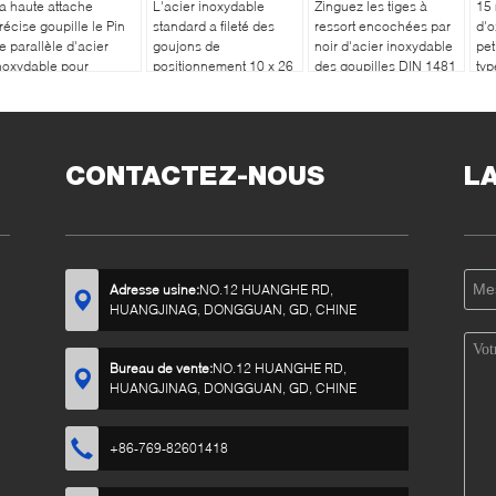
a haute attache
L'acier inoxydable
Zinguez les tiges à
15 
récise goupille le Pin
standard a fileté des
ressort encochées par
d'o
e parallèle d'acier
goujons de
noir d'acier inoxydable
pet
noxydable pour
positionnement 10 x 26
des goupilles DIN 1481
typ
ocaliser des extrémités
millimètres pour le
d'attache de finition
pui
 x 30 millimètres
connecteur
4X25
en 
CONTACTEZ-NOUS
L
Adresse usine:
NO.12 HUANGHE RD,
HUANGJINAG, DONGGUAN, GD, CHINE
Bureau de vente:
NO.12 HUANGHE RD,
HUANGJINAG, DONGGUAN, GD, CHINE
+86-769-82601418