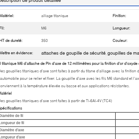
Description de produit détaillée
Matériel:
alliage titanique
Finition:
Fil:
M6
Longueur:
HT de dureté:
350
Couleur:
attaches de goupille de sécurité
goupilles de ma
Mettre en évidence:
,
il titanique M6 d'attache de Pin d'axe de 12 millimètres pour la finition d'or d'ox
es goupilles titaniques d'axe sont faites à partir du titane d'alliage avec la finitio
'automobile pour se relier et fixer. La goupille d'axe avec les fils M6 standard et l'ax
onviennent à la température élevée ou basse et aux applications résistantes.
atériel
es goupilles titaniques d'axe sont faites à partir de Ti-6Al-4V (TC4)
pécifications
Diamètre de fil
Longueur de fil
Diamètre d'axe
Longueur d'axe