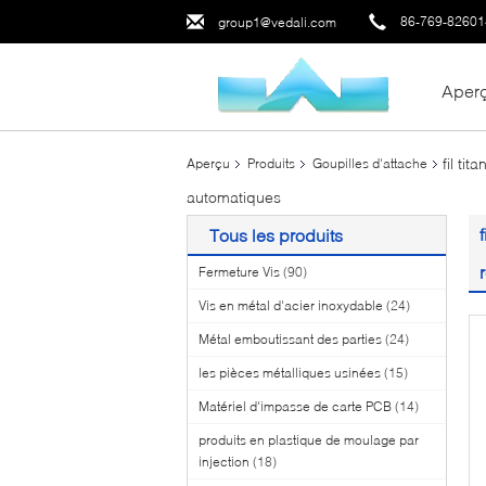
86-769-8260
group1@vedali.com
Aper
fil ti
Aperçu
Produits
Goupilles d'attache
automatiques
Tous les produits
Fermeture Vis
(90)
Vis en métal d'acier inoxydable
(24)
Métal emboutissant des parties
(24)
les pièces métalliques usinées
(15)
Matériel d'impasse de carte PCB
(14)
produits en plastique de moulage par
injection
(18)