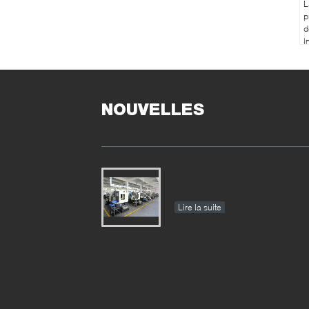
L
p
d
i
l
6
NOUVELLES
Lire la suite