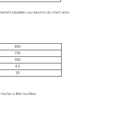
alement adaptées aux besoins du client selon
950
750
350
4,5
35
 faciles à être rouillées.