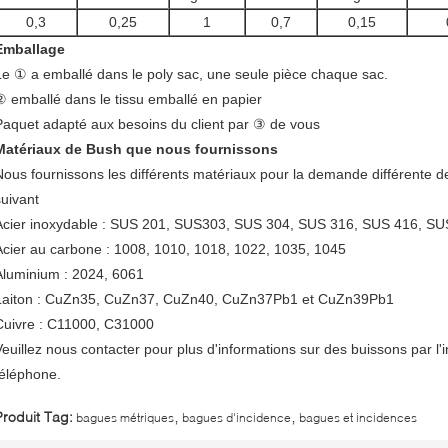
0,3
0,25
1
0,7
0,15
Emballage
Le ① a emballé dans le poly sac, une seule pièce chaque sac.
② emballé dans le tissu emballé en papier
Paquet adapté aux besoins du client par ③ de vous
Matériaux de Bush que nous fournissons
Nous fournissons les différents matériaux pour la demande différente
suivant
Acier inoxydable : SUS 201, SUS303, SUS 304, SUS 316, SUS 416, SU
Acier au carbone : 1008, 1010, 1018, 1022, 1035, 1045
Aluminium : 2024, 6061
Laiton : CuZn35, CuZn37, CuZn40, CuZn37Pb1 et CuZn39Pb1
Cuivre : C11000, C31000
Veuillez nous contacter pour plus d'informations sur des buissons par l'i
téléphone.
,
,
Produit Tag:
bagues métriques
bagues d'incidence
bagues et incidences