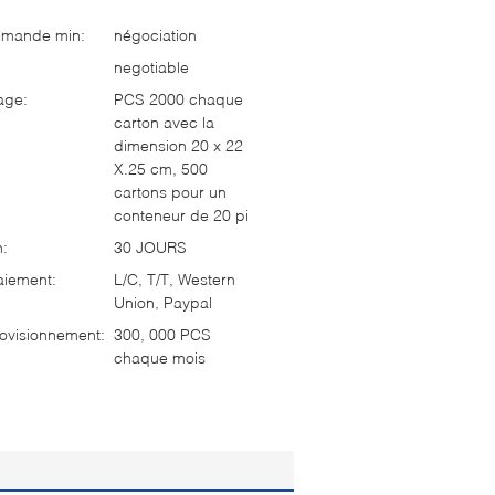
mmande min:
négociation
negotiable
age:
PCS 2000 chaque
carton avec la
dimension 20 x 22
X.25 cm, 500
cartons pour un
conteneur de 20 pi
n:
30 JOURS
aiement:
L/C, T/T, Western
Union, Paypal
ovisionnement:
300, 000 PCS
chaque mois