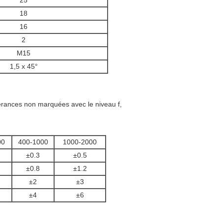
25
18
16
2
M15
1,5 x 45°
lérances non marquées avec le niveau f,
00
400-1000
1000-2000
±0.3
±0.5
±0.8
±1.2
±2
±3
±4
±6