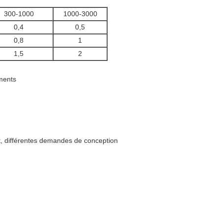
300-1000
1000-3000
0,4
0,5
0,8
1
1,5
2
ments
t, différentes demandes de conception