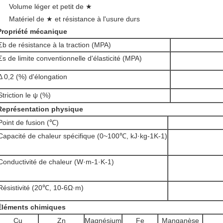
Volume léger et petit de ★
Matériel de ★ et résistance à l'usure durs
Propriété mécanique
Σb de résistance à la traction (MPA)
Σs de limite conventionnelle d'élasticité (MPA)
Δ 0,2 (%) d'élongation
Striction le ψ (%)
Représentation physique
Point de fusion (℃)
Capacité de chaleur spécifique (0~100℃, kJ·kg-1K-1)
Conductivité de chaleur (W·m-1·K-1)
Résistivité (20℃, 10-6Ω·m)
Éléments chimiques
Cu
Zn
Magnésium
Fe
Manganèse