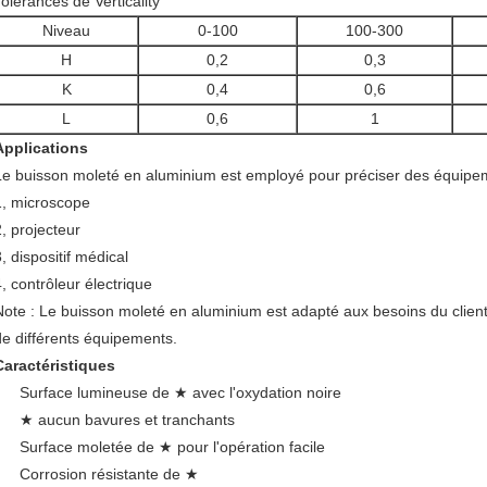
Tolérances de Verticality
Niveau
0-100
100-300
H
0,2
0,3
K
0,4
0,6
L
0,6
1
Applications
Le buisson moleté en aluminium est employé pour préciser des équipe
1, microscope
2, projecteur
, dispositif médical
4, contrôleur électrique
Note : Le buisson moleté en aluminium est adapté aux besoins du clien
de différents équipements.
Caractéristiques
Surface lumineuse de ★ avec l'oxydation noire
★ aucun bavures et tranchants
Surface moletée de ★ pour l'opération facile
Corrosion résistante de ★