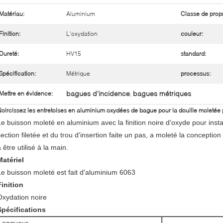
Matériau:
Aluminium
Classe de propr
Finition:
L'oxydation
couleur:
Dureté:
HV15
standard:
Spécification:
Métrique
processus:
bagues d'incidence
bagues métriques
Mettre en évidence:
,
oircissez les entretoises en aluminium oxydées de bague pour la douille moletée p
e buisson moleté en aluminium avec la finition noire d'oxyde pour installer
section filetée et du trou d'insertion faite un pas, a moleté la conception
 être utilisé à la main.
Matériel
Le buisson moleté est fait d'aluminium 6063
Finition
Oxydation noire
Spécifications