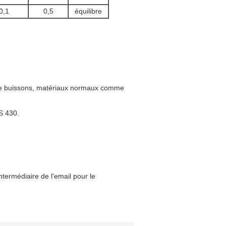
0,1
0,5
équilibre
 de buissons, matériaux normaux comme
S 430.
ntermédiaire de l'email pour le