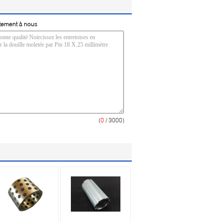
tement à nous
(
0
/ 3000)