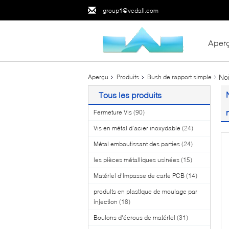
group1@vedali.com
Aper
Noi
Aperçu
Produits
Bush de rapport simple
Tous les produits
Fermeture Vis
(90)
Vis en métal d'acier inoxydable
(24)
Métal emboutissant des parties
(24)
les pièces métalliques usinées
(15)
Matériel d'impasse de carte PCB
(14)
produits en plastique de moulage par
injection
(18)
Boulons d'écrous de matériel
(31)