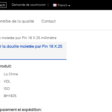
Demande de soumission
|
rch
French
ntrôle de la qualité
Contact
 moletée par Pin 18 X.25 millimètre
 la douille moletée par Pin 18 X.25
roduit:
La Chine
:
VDL
ISO
BH1825
paiement et expédition: