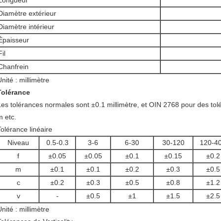
Longueur
Diamètre extérieur
Diamètre intérieur
Épaisseur
Fil
Chanfrein
nité : millimètre
Tolérance
Les tolérances normales sont ±0.1 millimètre, et OIN 2768 pour des to
m etc.
Tolérance linéaire
Niveau
0.5-0.3
3-6
6-30
30-120
120-4
f
±0.05
±0.05
±0.1
±0.15
±0.2
m
±0.1
±0.1
±0.2
±0.3
±0.5
c
±0.2
±0.3
±0.5
±0.8
±1.2
v
-
±0.5
±1
±1.5
±2.5
nité : millimètre