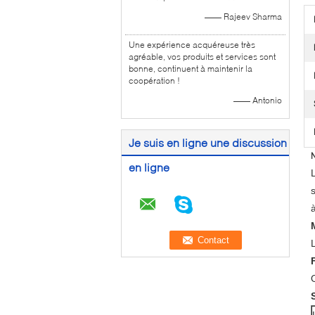
—— Rajeev Sharma
Une expérience acquéreuse très
agréable, vos produits et services sont
bonne, continuent à maintenir la
coopération !
—— Antonio
Je suis en ligne une discussion
N
en ligne
L
à